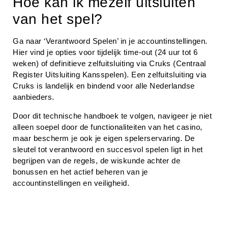
Hoe kan ik mezelf uitsluiten
van het spel?
Ga naar ‘Verantwoord Spelen’ in je accountinstellingen.
Hier vind je opties voor tijdelijk time-out (24 uur tot 6
weken) of definitieve zelfuitsluiting via Cruks (Centraal
Register Uitsluiting Kansspelen). Een zelfuitsluiting via
Cruks is landelijk en bindend voor alle Nederlandse
aanbieders.
Door dit technische handboek te volgen, navigeer je niet
alleen soepel door de functionaliteiten van het casino,
maar bescherm je ook je eigen spelerservaring. De
sleutel tot verantwoord en succesvol spelen ligt in het
begrijpen van de regels, de wiskunde achter de
bonussen en het actief beheren van je
accountinstellingen en veiligheid.