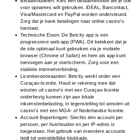
Betaalmiddelen:
Kies een betaalmethode die je ook
voor opnames wilt gebruiken. iDEAL, Bancontact,
Visa/Mastercard en PayPal worden ondersteund.
Zorg dat je bank betalingen naar online casino’s
toestaat.
Technische Eisen:
De Betcity app is een
progressieve web-app (PWA). Dit betekent dat je
de site optimaal kunt gebruiken via je mobiele
browser (Chrome of Safari) en hem als app kunt
toevoegen aan je startscherm. Zorg voor een
stabiele internetverbinding.
Licentievoorwaarden:
Betcity werkt onder een
Curaçao-licentie. Houd er rekening mee dat
winsten uit casino’s met een Curaçao-licentie
onderhevig kunnen zijn aan lokale
inkomstenbelasting, in tegenstelling tot winsten uit
casino’s met een MGA- of Nederlandse licentie.
Account Beperkingen:
Slechts één account per
persoon, per huishouden en per IP-adres is
toegestaan. Het gebruik van meerdere accounts
leidt tot onmiddellijke blokkade.