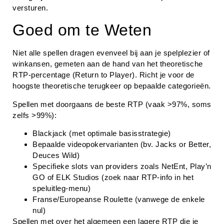
versturen.
Goed om te Weten
Niet alle spellen dragen evenveel bij aan je spelplezier of
winkansen, gemeten aan de hand van het theoretische
RTP-percentage (Return to Player). Richt je voor de
hoogste theoretische terugkeer op bepaalde categorieën.
Spellen met doorgaans de beste RTP (vaak >97%, soms
zelfs >99%):
Blackjack (met optimale basisstrategie)
Bepaalde videopokervarianten (bv. Jacks or Better,
Deuces Wild)
Specifieke slots van providers zoals NetEnt, Play’n
GO of ELK Studios (zoek naar RTP-info in het
speluitleg-menu)
Franse/Europeanse Roulette (vanwege de enkele
nul)
Spellen met over het algemeen een lagere RTP die je