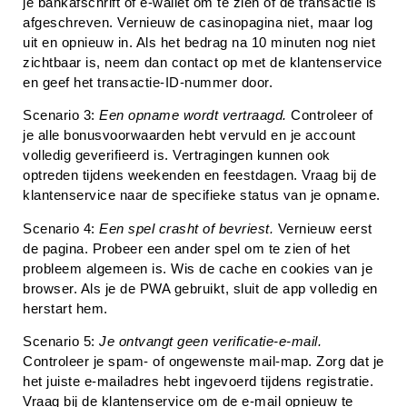
je bankafschrift of e-wallet om te zien of de transactie is
afgeschreven. Vernieuw de casinopagina niet, maar log
uit en opnieuw in. Als het bedrag na 10 minuten nog niet
zichtbaar is, neem dan contact op met de klantenservice
en geef het transactie-ID-nummer door.
Scenario 3:
Een opname wordt vertraagd.
Controleer of
je alle bonusvoorwaarden hebt vervuld en je account
volledig geverifieerd is. Vertragingen kunnen ook
optreden tijdens weekenden en feestdagen. Vraag bij de
klantenservice naar de specifieke status van je opname.
Scenario 4:
Een spel crasht of bevriest.
Vernieuw eerst
de pagina. Probeer een ander spel om te zien of het
probleem algemeen is. Wis de cache en cookies van je
browser. Als je de PWA gebruikt, sluit de app volledig en
herstart hem.
Scenario 5:
Je ontvangt geen verificatie-e-mail.
Controleer je spam- of ongewenste mail-map. Zorg dat je
het juiste e-mailadres hebt ingevoerd tijdens registratie.
Vraag bij de klantenservice om de e-mail opnieuw te