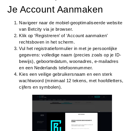
Je Account Aanmaken
Navigeer naar de mobiel-geoptimaliseerde website
van Betcity via je browser.
Klik op ‘Registreren’ of ‘Account aanmaken’
rechtsboven in het scherm.
Vul het registratieformulier in met je persoonlijke
gegevens: volledige naam (precies zoals op je ID-
bewijs), geboortedatum, woonadres, e-mailadres
en een Nederlands telefoonnummer.
Kies een veilige gebruikersnaam en een sterk
wachtwoord (minimaal 12 tekens, met hoofdletters,
cijfers en symbolen).