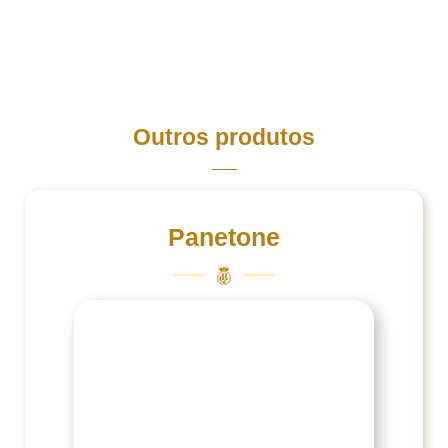
Outros produtos
Panetone