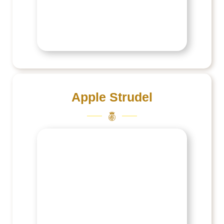
Apple Strudel