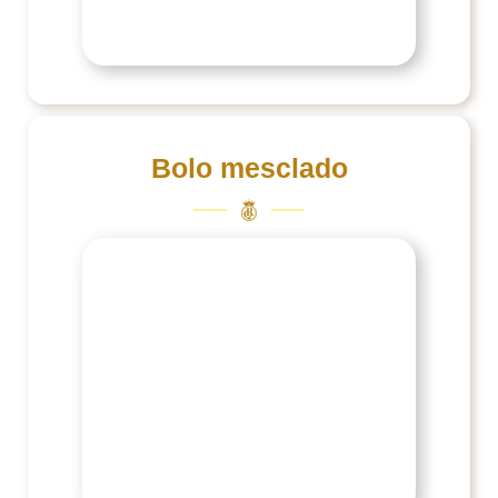
Bolo mesclado