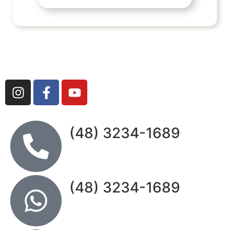
(48) 3234-1689
(48) 3234-1689