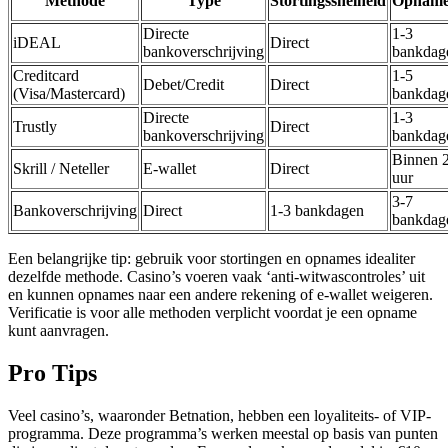
Methode
Type
Stortingssnelheid
Opname
Directe
1-3
iDEAL
Direct
bankoverschrijving
bankdag
Creditcard
1-5
Debet/Credit
Direct
(Visa/Mastercard)
bankdag
Directe
1-3
Trustly
Direct
bankoverschrijving
bankdag
Binnen 
Skrill / Neteller
E-wallet
Direct
uur
3-7
Bankoverschrijving
Direct
1-3 bankdagen
bankdag
Een belangrijke tip: gebruik voor stortingen en opnames idealiter
dezelfde methode. Casino’s voeren vaak ‘anti-witwascontroles’ uit
en kunnen opnames naar een andere rekening of e-wallet weigeren.
Verificatie is voor alle methoden verplicht voordat je een opname
kunt aanvragen.
Pro Tips
Veel casino’s, waaronder Betnation, hebben een loyaliteits- of VIP-
programma. Deze programma’s werken meestal op basis van punten