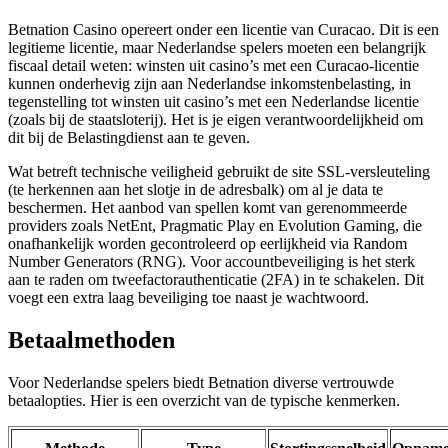
Betnation Casino opereert onder een licentie van Curacao. Dit is een
legitieme licentie, maar Nederlandse spelers moeten een belangrijk
fiscaal detail weten: winsten uit casino’s met een Curacao-licentie
kunnen onderhevig zijn aan Nederlandse inkomstenbelasting, in
tegenstelling tot winsten uit casino’s met een Nederlandse licentie
(zoals bij de staatsloterij). Het is je eigen verantwoordelijkheid om
dit bij de Belastingdienst aan te geven.
Wat betreft technische veiligheid gebruikt de site SSL-versleuteling
(te herkennen aan het slotje in de adresbalk) om al je data te
beschermen. Het aanbod van spellen komt van gerenommeerde
providers zoals NetEnt, Pragmatic Play en Evolution Gaming, die
onafhankelijk worden gecontroleerd op eerlijkheid via Random
Number Generators (RNG). Voor accountbeveiliging is het sterk
aan te raden om tweefactorauthenticatie (2FA) in te schakelen. Dit
voegt een extra laag beveiliging toe naast je wachtwoord.
Betaalmethoden
Voor Nederlandse spelers biedt Betnation diverse vertrouwde
betaalopties. Hier is een overzicht van de typische kenmerken.