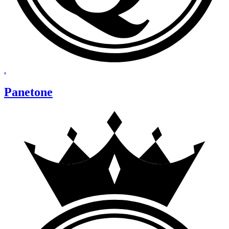
.
Panetone