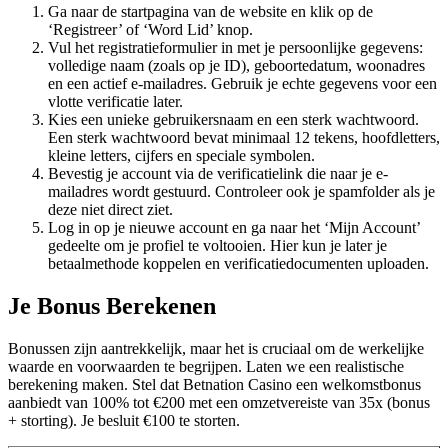
Ga naar de startpagina van de website en klik op de
‘Registreer’ of ‘Word Lid’ knop.
Vul het registratieformulier in met je persoonlijke gegevens:
volledige naam (zoals op je ID), geboortedatum, woonadres
en een actief e-mailadres. Gebruik je echte gegevens voor een
vlotte verificatie later.
Kies een unieke gebruikersnaam en een sterk wachtwoord.
Een sterk wachtwoord bevat minimaal 12 tekens, hoofdletters,
kleine letters, cijfers en speciale symbolen.
Bevestig je account via de verificatielink die naar je e-
mailadres wordt gestuurd. Controleer ook je spamfolder als je
deze niet direct ziet.
Log in op je nieuwe account en ga naar het ‘Mijn Account’
gedeelte om je profiel te voltooien. Hier kun je later je
betaalmethode koppelen en verificatiedocumenten uploaden.
Je Bonus Berekenen
Bonussen zijn aantrekkelijk, maar het is cruciaal om de werkelijke
waarde en voorwaarden te begrijpen. Laten we een realistische
berekening maken. Stel dat Betnation Casino een welkomstbonus
aanbiedt van 100% tot €200 met een omzetvereiste van 35x (bonus
+ storting). Je besluit €100 te storten.