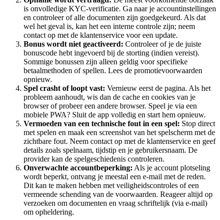
is onvolledige KYC-verificatie. Ga naar je accountinstellingen
en controleer of alle documenten zijn goedgekeurd. Als dat
wel het geval is, kan het een interne controle zijn; neem
contact op met de klantenservice voor een update.
Bonus wordt niet geactiveerd:
Controleer of je de juiste
bonuscode hebt ingevoerd bij de storting (indien vereist).
Sommige bonussen zijn alleen geldig voor specifieke
betaalmethoden of spellen. Lees de promotievoorwaarden
opnieuw.
Spel crasht of loopt vast:
Vernieuw eerst de pagina. Als het
probleem aanhoudt, wis dan de cache en cookies van je
browser of probeer een andere browser. Speel je via een
mobiele PWA? Sluit de app volledig en start hem opnieuw.
Vermoeden van een technische fout in een spel:
Stop direct
met spelen en maak een screenshot van het spelscherm met de
zichtbare fout. Neem contact op met de klantenservice en geef
details zoals spelnaam, tijdstip en je gebruikersnaam. De
provider kan de spelgeschiedenis controleren.
Onverwachte accountbeperking:
Als je account plotseling
wordt beperkt, ontvang je meestal een e-mail met de reden.
Dit kan te maken hebben met veiligheidscontroles of een
vermeende schending van de voorwaarden. Reageer altijd op
verzoeken om documenten en vraag schriftelijk (via e-mail)
om opheldering.