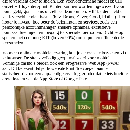
die je verdient door te spelen. Een veelvoorkomend model is: €10
omzet = 1 loyaliteitspunt. Punten kunnen worden ingewisseld voor
bonusgeld, gratis spins of zelfs cadeaubonnen. VIP-ladders hebben
vaak verschillende niveaus (bijv. Brons, Zilver, Goud, Platina). Hoe
hoger je niveau, hoe beter de beloningen en services, zoals een
persoonlijke accountmanager, snellere opnames, exclusieve
bonusaanbiedingen en toegang tot speciale toernooien. Richt je op
spellen met een hoog RTP (boven 96%) om je punten efficiënter te
verzamelen.
Voor een optimale mobiele ervaring kun je de website bezoeken via
je browser. De site is volledig geoptimaliseerd voor mobiel.
Sommige casino’s bieden ook een Progressive Web App (PWA)
aan. Dit betekent dat je de website kunt ‘toevoegen aan je
startscherm’ voor een app-achtige ervaring, zonder dat je iets hoeft te
downloaden van de App Store of Google Play.