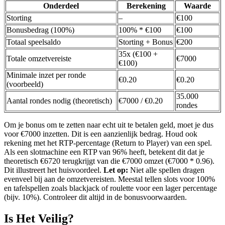
Onderdeel
Berekening
Waarde
Storting
–
€100
Bonusbedrag (100%)
100% * €100
€100
Totaal speelsaldo
Storting + Bonus
€200
35x (€100 +
Totale omzetvereiste
€7000
€100)
Minimale inzet per ronde
€0.20
€0.20
(voorbeeld)
35.000
Aantal rondes nodig (theoretisch)
€7000 / €0.20
rondes
Om je bonus om te zetten naar echt uit te betalen geld, moet je dus
voor €7000 inzetten. Dit is een aanzienlijk bedrag. Houd ook
rekening met het RTP-percentage (Return to Player) van een spel.
Als een slotmachine een RTP van 96% heeft, betekent dit dat je
theoretisch €6720 terugkrijgt van die €7000 omzet (€7000 * 0.96).
Dit illustreert het huisvoordeel.
Let op:
Niet alle spellen dragen
evenveel bij aan de omzetvereisten. Meestal tellen slots voor 100%
en tafelspellen zoals blackjack of roulette voor een lager percentage
(bijv. 10%). Controleer dit altijd in de bonusvoorwaarden.
Is Het Veilig?