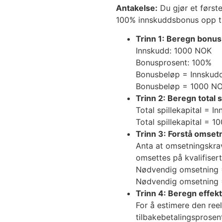
Antakelse:
Du gjør et først
100% innskuddsbonus opp ti
Trinn 1: Beregn bonu
Innskudd: 1000 NOK
Bonusprosent: 100%
Bonusbeløp = Innskudd
Bonusbeløp = 1000 NO
Trinn 2: Beregn total s
Total spillekapital = 
Total spillekapital =
Trinn 3: Forstå omse
Anta at omsetningskra
omsettes på kvalifiserte
Nødvendig omsetning 
Nødvendig omsetning
Trinn 4: Beregn effekt
For å estimere den reel
tilbakebetalingsprosent