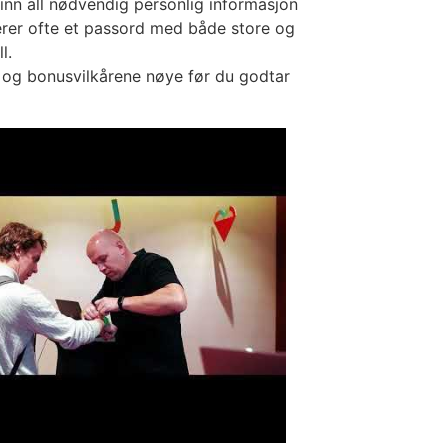
inn all nødvendig personlig informasjon
erer ofte et passord med både store og
l.
- og bonusvilkårene nøye før du godtar