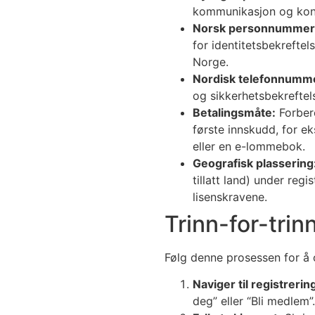
kommunikasjon og kon
Norsk personnummer 
for identitetsbekreftel
Norge.
Nordisk telefonnumm
og sikkerhetsbekreftels
Betalingsmåte:
Forber
første innskudd, for e
eller en e-lommebok.
Geografisk plassering
tillatt land) under regi
lisenskravene.
Trinn-for-trin
Følg denne prosessen for å 
Naviger til registrerin
deg” eller “Bli medlem”.