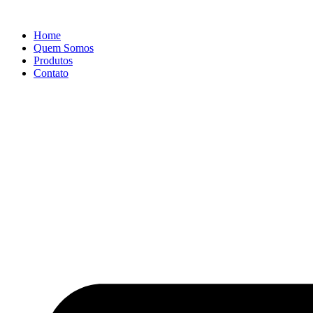
Ir
para
Home
o
Quem Somos
conteúdo
Produtos
Contato