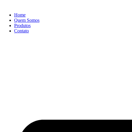
Ir
para
Home
o
Quem Somos
conteúdo
Produtos
Contato