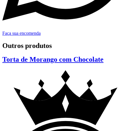
Faça sua encomenda
Outros produtos
Torta de Morango com Chocolate