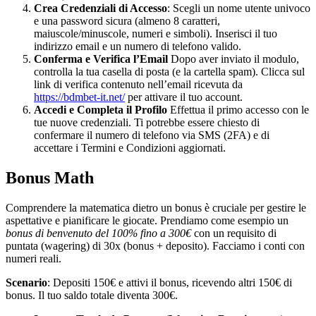
Crea Credenziali di Accesso
: Scegli un nome utente univoco
e una password sicura (almeno 8 caratteri,
maiuscole/minuscole, numeri e simboli). Inserisci il tuo
indirizzo email e un numero di telefono valido.
Conferma e Verifica l’Email
Dopo aver inviato il modulo,
controlla la tua casella di posta (e la cartella spam). Clicca sul
link di verifica contenuto nell’email ricevuta da
https://bdmbet-it.net/
per attivare il tuo account.
Accedi e Completa il Profilo
Effettua il primo accesso con le
tue nuove credenziali. Ti potrebbe essere chiesto di
confermare il numero di telefono via SMS (2FA) e di
accettare i Termini e Condizioni aggiornati.
Bonus Math
Comprendere la matematica dietro un bonus è cruciale per gestire le
aspettative e pianificare le giocate. Prendiamo come esempio un
bonus di benvenuto del 100% fino a 300€
con un requisito di
puntata (wagering) di 30x (bonus + deposito). Facciamo i conti con
numeri reali.
Scenario
: Depositi 150€ e attivi il bonus, ricevendo altri 150€ di
bonus. Il tuo saldo totale diventa 300€.