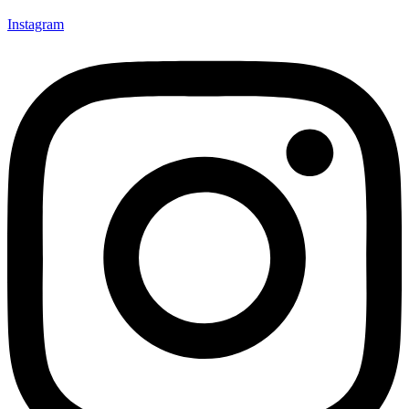
Instagram