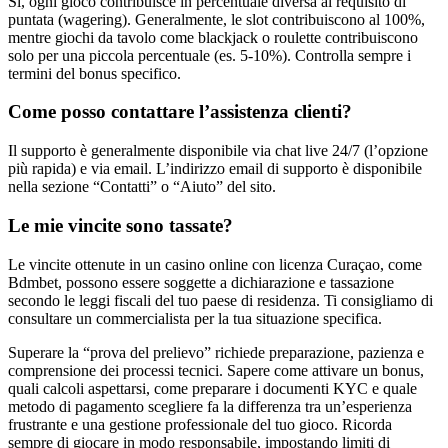
Sì, ogni gioco contribuisce in percentuale diversa al requisito di
puntata (wagering). Generalmente, le slot contribuiscono al 100%,
mentre giochi da tavolo come blackjack o roulette contribuiscono
solo per una piccola percentuale (es. 5-10%). Controlla sempre i
termini del bonus specifico.
Come posso contattare l’assistenza clienti?
Il supporto è generalmente disponibile via chat live 24/7 (l’opzione
più rapida) e via email. L’indirizzo email di supporto è disponibile
nella sezione “Contatti” o “Aiuto” del sito.
Le mie vincite sono tassate?
Le vincite ottenute in un casino online con licenza Curaçao, come
Bdmbet, possono essere soggette a dichiarazione e tassazione
secondo le leggi fiscali del tuo paese di residenza. Ti consigliamo di
consultare un commercialista per la tua situazione specifica.
Superare la “prova del prelievo” richiede preparazione, pazienza e
comprensione dei processi tecnici. Sapere come attivare un bonus,
quali calcoli aspettarsi, come preparare i documenti KYC e quale
metodo di pagamento scegliere fa la differenza tra un’esperienza
frustrante e una gestione professionale del tuo gioco. Ricorda
sempre di giocare in modo responsabile, impostando limiti di