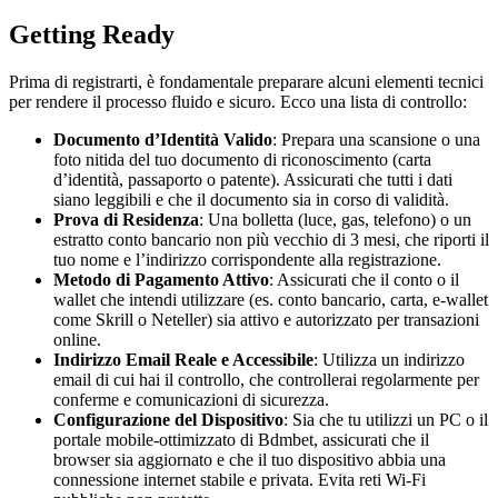
Getting Ready
Prima di registrarti, è fondamentale preparare alcuni elementi tecnici
per rendere il processo fluido e sicuro. Ecco una lista di controllo:
Documento d’Identità Valido
: Prepara una scansione o una
foto nitida del tuo documento di riconoscimento (carta
d’identità, passaporto o patente). Assicurati che tutti i dati
siano leggibili e che il documento sia in corso di validità.
Prova di Residenza
: Una bolletta (luce, gas, telefono) o un
estratto conto bancario non più vecchio di 3 mesi, che riporti il
tuo nome e l’indirizzo corrispondente alla registrazione.
Metodo di Pagamento Attivo
: Assicurati che il conto o il
wallet che intendi utilizzare (es. conto bancario, carta, e-wallet
come Skrill o Neteller) sia attivo e autorizzato per transazioni
online.
Indirizzo Email Reale e Accessibile
: Utilizza un indirizzo
email di cui hai il controllo, che controllerai regolarmente per
conferme e comunicazioni di sicurezza.
Configurazione del Dispositivo
: Sia che tu utilizzi un PC o il
portale mobile-ottimizzato di Bdmbet, assicurati che il
browser sia aggiornato e che il tuo dispositivo abbia una
connessione internet stabile e privata. Evita reti Wi-Fi