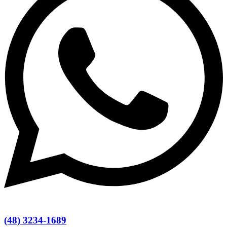
(48) 3234-1689